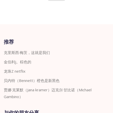
推荐
克里斯西·梅茨，这就是我们
金伯利j。棕色的
龙珠Z netflix
贝内特（Bennett）橙色是新黑色
贾娜·克莱默（Jana kramer）迈克尔·甘比诺（Michael
Gambino）