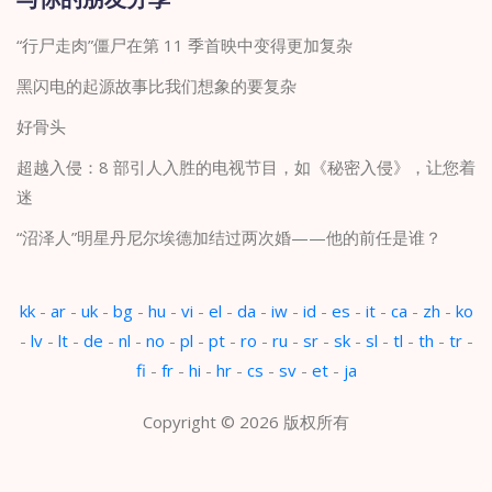
与你的朋友分享
“行尸走肉”僵尸在第 11 季首映中变得更加复杂
黑闪电的起源故事比我们想象的要复杂
好骨头
超越入侵：8 部引人入胜的电视节目，如《秘密入侵》，让您着
迷
“沼泽人”明星丹尼尔埃德加结过两次婚——他的前任是谁？
kk
-
ar
-
uk
-
bg
-
hu
-
vi
-
el
-
da
-
iw
-
id
-
es
-
it
-
ca
-
zh
-
ko
-
lv
-
lt
-
de
-
nl
-
no
-
pl
-
pt
-
ro
-
ru
-
sr
-
sk
-
sl
-
tl
-
th
-
tr
-
fi
-
fr
-
hi
-
hr
-
cs
-
sv
-
et
-
ja
Copyright © 2026 版权所有