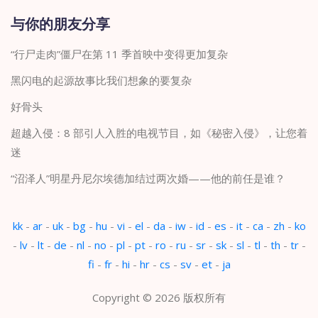
与你的朋友分享
“行尸走肉”僵尸在第 11 季首映中变得更加复杂
黑闪电的起源故事比我们想象的要复杂
好骨头
超越入侵：8 部引人入胜的电视节目，如《秘密入侵》，让您着
迷
“沼泽人”明星丹尼尔埃德加结过两次婚——他的前任是谁？
kk
-
ar
-
uk
-
bg
-
hu
-
vi
-
el
-
da
-
iw
-
id
-
es
-
it
-
ca
-
zh
-
ko
-
lv
-
lt
-
de
-
nl
-
no
-
pl
-
pt
-
ro
-
ru
-
sr
-
sk
-
sl
-
tl
-
th
-
tr
-
fi
-
fr
-
hi
-
hr
-
cs
-
sv
-
et
-
ja
Copyright © 2026 版权所有