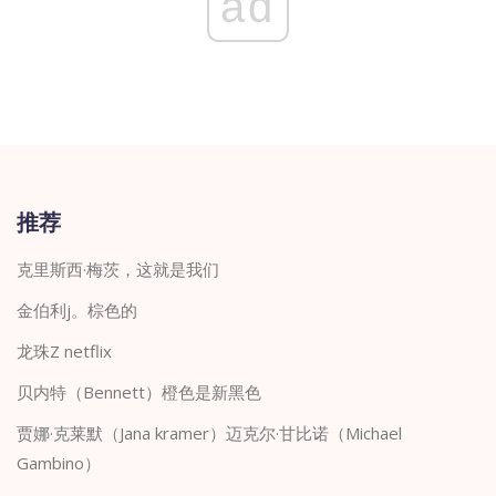
ad
推荐
克里斯西·梅茨，这就是我们
金伯利j。棕色的
龙珠Z netflix
贝内特（Bennett）橙色是新黑色
贾娜·克莱默（Jana kramer）迈克尔·甘比诺（Michael
Gambino）